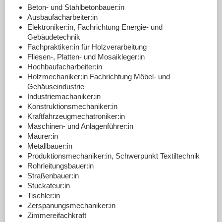
DOWNLOADS
Beton- und Stahlbetonbauer:in
Ausbaufacharbeiter:in
LINKS
Elektroniker:in, Fachrichtung Energie- und
Gebäudetechnik
Fachpraktiker:in für Holzverarbeitung
Fliesen-, Platten- und Mosaikleger:in
Hochbaufacharbeiter:in
Holzmechaniker:in Fachrichtung Möbel- und
Gehäuseindustrie
Industriemachaniker:in
Konstruktionsmechaniker:in
Kraftfahrzeugmechatroniker:in
Maschinen- und Anlagenführer:in
Maurer:in
Metallbauer:in
Produktionsmechaniker:in, Schwerpunkt Textiltechnik
Rohrleitungsbauer:in
Straßenbauer:in
Stuckateur:in
Tischler:in
Zerspanungsmechaniker:in
Zimmereifachkraft