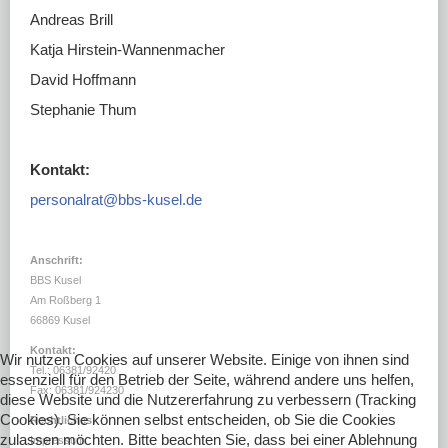
DOWNLOADS
Andreas Brill
LINKS
Katja Hirstein-Wannenmacher
David Hoffmann
Stephanie Thum
Kontakt:
personalrat@bbs-kusel.de
Anschrift:
BBS Kusel
Am Roßberg 1
66869 Kusel
Kontakt:
Wir nutzen Cookies auf unserer Website. Einige von ihnen sind
Tel.: 06381/92420
essenziell für den Betrieb der Seite, während andere uns helfen,
Fax: 06381/924230
diese Website und die Nutzererfahrung zu verbessern (Tracking
Cookies). Sie können selbst entscheiden, ob Sie die Cookies
Rechtliches:
zulassen möchten. Bitte beachten Sie, dass bei einer Ablehnung
Impressum