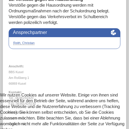
Verstöße gegen die Hausordnung werden mit
Ordnungsmaßnahmen nach der Schulordnung belegt.
Verstöße gegen das Verkehrsverbot im Schulbereich
werden polizeilich verfolgt.
Ansprechpartner
Reith, Christian
Anschrift:
BBS Kusel
Am Roßberg 1
66869 Kusel
Kontakt:
Wir nutzen Cookies auf unserer Website. Einige von ihnen sind
Tel.: 06381/92420
essenziell für den Betrieb der Seite, während andere uns helfen,
Fax: 06381/924230
diese Website und die Nutzererfahrung zu verbessern (Tracking
Cookies). Sie können selbst entscheiden, ob Sie die Cookies
Rechtliches:
zulassen möchten. Bitte beachten Sie, dass bei einer Ablehnung
Impressum
womöglich nicht mehr alle Funktionalitäten der Seite zur Verfügung
Datenschutz