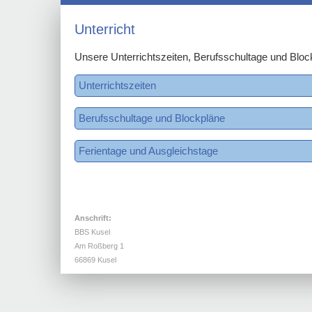
Unterricht
Unsere Unterrichtszeiten, Berufsschultage und Bloc
Unterrichtszeiten
Berufsschultage und Blockpläne
Ferientage und Ausgleichstage
Anschrift:
BBS Kusel
Am Roßberg 1
66869 Kusel