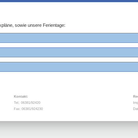
kpläne, sowie unsere Ferientage:
Kontakt:
Re
Tel.: 06381/92420
Im
Fax: 06381/924230
Da