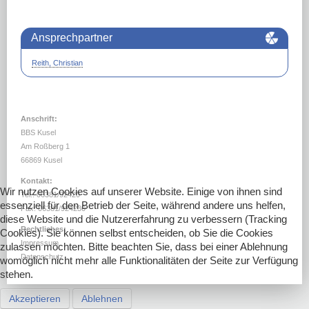
DOWNLOADS
LINKS
Ansprechpartner
Reith, Christian
Anschrift:
BBS Kusel
Am Roßberg 1
66869 Kusel
Kontakt:
Wir nutzen Cookies auf unserer Website. Einige von ihnen sind
Tel.: 06381/92420
essenziell für den Betrieb der Seite, während andere uns helfen,
Fax: 06381/924230
diese Website und die Nutzererfahrung zu verbessern (Tracking
Rechtliches:
Cookies). Sie können selbst entscheiden, ob Sie die Cookies
Impressum
zulassen möchten. Bitte beachten Sie, dass bei einer Ablehnung
Datenschutz
womöglich nicht mehr alle Funktionalitäten der Seite zur Verfügung
stehen.
Akzeptieren
Ablehnen