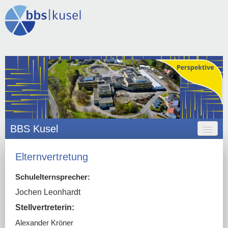
BBS Kusel
HOME
Elternvertretung
ANGEBOT
Schulelternsprecher:
ORGANISATION
Jochen Leonhardt
Stellvertreterin:
SCHULLEBEN
Alexander Kröner