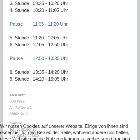
DOWNLOADS
3. Stunde
09:35 - 10:20 Uhr
4. Stunde
10:20 - 11:05 Uhr
LINKS
Pause
11:05 - 11:20 Uhr
5. Stunde
11:20 - 12:05 Uhr
6. Stunde
12:05 - 12:50 Uhr
Pause
12:50 - 13:35 Uhr
8. Stunde
13:35 - 14:20 Uhr
9. Stunde
14:20 - 15:05 Uhr
Anschrift:
BBS Kusel
Am Roßberg 1
66869 Kusel
Kontakt:
Wir nutzen Cookies auf unserer Website. Einige von ihnen sind
Tel.: 06381/92420
essenziell für den Betrieb der Seite, während andere uns helfen,
Fax: 06381/924230
diese Website und die Nutzererfahrung zu verbessern (Tracking