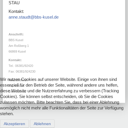
DOWNLOADS
STAU
Kontakt:
LINKS
anne.staudt@bbs-kusel.de
Anschrift:
BBS Kusel
Am Roßberg 1
66869 Kusel
Kontakt:
Tel.: 06381/92420
Fax: 06381/924230
Wir nutzen Cookies auf unserer Website. Einige von ihnen sind
Rechtliches:
essenziell für den Betrieb der Seite, während andere uns helfen,
Impressum
diese Website und die Nutzererfahrung zu verbessern (Tracking
Datenschutz
Cookies). Sie können selbst entscheiden, ob Sie die Cookies
zulassen möchten. Bitte beachten Sie, dass bei einer Ablehnung
womöglich nicht mehr alle Funktionalitäten der Seite zur Verfügung
stehen.
Akzeptieren
Ablehnen