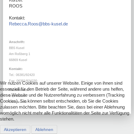
DOWNLOADS
ROOS
LINKS
Kontakt:
Rebecca.Roos@bbs-kusel.de
Anschrift:
BBS Kusel
Am Roßberg 1
66869 Kusel
Kontakt:
Tel.: 06381/92420
Fax: 06381/924230
Wir nutzen Cookies auf unserer Website. Einige von ihnen sind
essenziell für den Betrieb der Seite, während andere uns helfen,
Rechtliches:
diese Website und die Nutzererfahrung zu verbessern (Tracking
Impressum
Cookies). Sie können selbst entscheiden, ob Sie die Cookies
Datenschutz
zulassen möchten. Bitte beachten Sie, dass bei einer Ablehnung
womöglich nicht mehr alle Funktionalitäten der Seite zur Verfügung
stehen.
Akzeptieren
Ablehnen